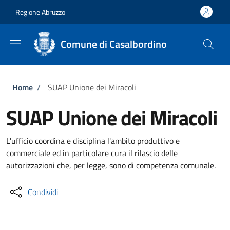
Salta al contenuto principale
Skip to footer content
Regione Abruzzo
Comune di Casalbordino
Briciole di pane
Home
/
SUAP Unione dei Miracoli
SUAP Unione dei Miracoli
L'ufficio coordina e disciplina l'ambito produttivo e
commerciale ed in particolare cura il rilascio delle
autorizzazioni che, per legge, sono di competenza comunale.
Condividi