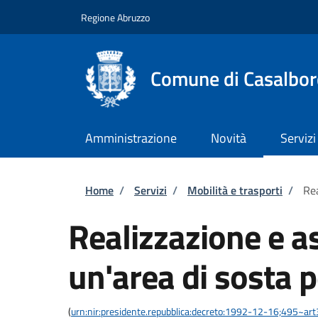
Salta al contenuto principale
Skip to footer content
Regione Abruzzo
Comune di Casalbor
Amministrazione
Novità
Servizi
Briciole di pane
Home
/
Servizi
/
Mobilità e trasporti
/
Rea
Realizzazione e a
un'area di sosta p
(
urn:nir:presidente.repubblica:decreto:1992-12-16;495~ar