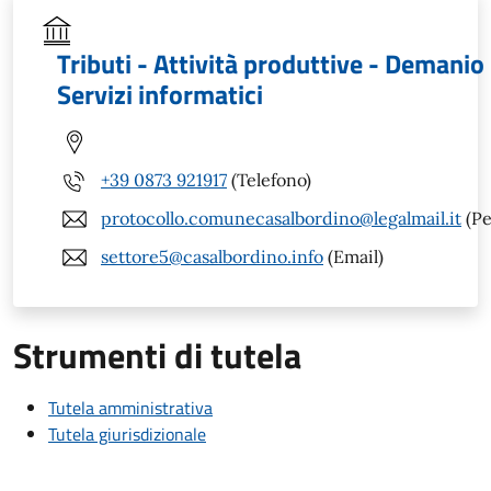
Tributi - Attività produttive - Demanio 
Servizi informatici
+39 0873 921917
(Telefono)
protocollo.comunecasalbordino@legalmail.it
(Pe
settore5@casalbordino.info
(Email)
Strumenti di tutela
Tutela amministrativa
Tutela giurisdizionale