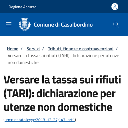
Salta al contenuto principale
Skip to footer content
Regione Abruzzo
Comune di Casalbordino
Briciole di pane
Home
/
Servizi
/
Tributi, finanze e contravvenzioni
/
Versare la tassa sui rifiuti (TARI): dichiarazione per utenze
non domestiche
Versare la tassa sui rifiuti
(TARI): dichiarazione per
utenze non domestiche
(
urn:nir:stato:legge:2013-12-27;147~art1
)