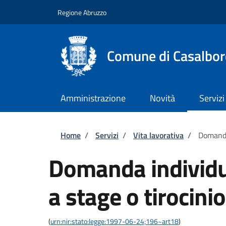
Salta al contenuto principale
Skip to footer content
Regione Abruzzo
Comune di Casalbor
Amministrazione
Novità
Servizi
Briciole di pane
Home
/
Servizi
/
Vita lavorativa
/
Domanda
Domanda individu
a stage o tirocinio
(
urn:nir:stato:legge:1997-06-24;196~art18
)