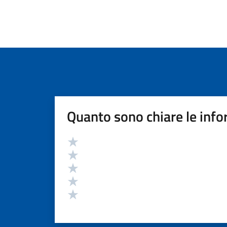
Quanto sono chiare le info
Valutazione
Valuta 5 stelle su 5
Valuta 4 stelle su 5
Valuta 3 stelle su 5
Valuta 2 stelle su 5
Valuta 1 stelle su 5