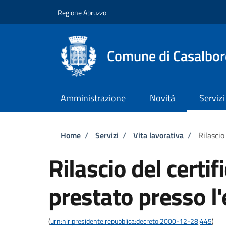
Salta al contenuto principale
Skip to footer content
Regione Abruzzo
Comune di Casalbor
Amministrazione
Novità
Servizi
Briciole di pane
Home
/
Servizi
/
Vita lavorativa
/
Rilascio
Rilascio del certif
prestato presso l
(
urn:nir:presidente.repubblica:decreto:2000-12-28;445
)