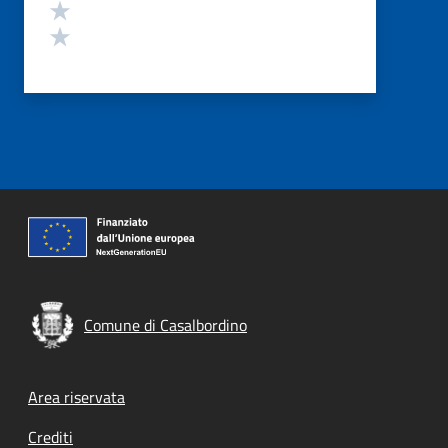
Valuta 2 stelle su 5
Valuta 1 stelle su 5
Comune di Casalbordino
Footer menu
Area riservata
Crediti