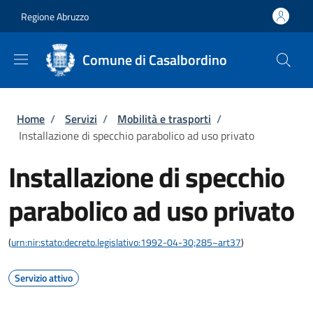
Salta al contenuto principale
Skip to footer content
Regione Abruzzo
Comune di Casalbordino
Briciole di pane
Home
/
Servizi
/
Mobilità e trasporti
/
Installazione di specchio parabolico ad uso privato
Installazione di specchio
parabolico ad uso privato
(
urn:nir:stato:decreto.legislativo:1992-04-30;285~art37
)
Servizio attivo