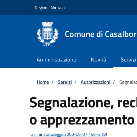
Salta al contenuto principale
Skip to footer content
Regione Abruzzo
Comune di Casalbor
Amministrazione
Novità
Servizi
Briciole di pane
Home
/
Servizi
/
Autorizzazioni
/
Segnala
Segnalazione, re
o apprezzamento
(
urn:nir:stato:legge:2000-06-07;150~art8
)