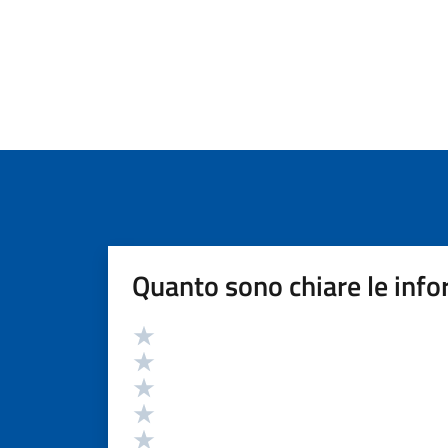
Quanto sono chiare le info
Valutazione
Valuta 5 stelle su 5
Valuta 4 stelle su 5
Valuta 3 stelle su 5
Valuta 2 stelle su 5
Valuta 1 stelle su 5