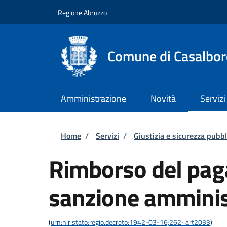
Salta al contenuto principale
Skip to footer content
Regione Abruzzo
Comune di Casalbor
Amministrazione
Novità
Servizi
Briciole di pane
Home
/
Servizi
/
Giustizia e sicurezza pubbl
Rimborso del pag
sanzione amminis
(
urn:nir:stato:regio.decreto:1942-03-16;262~art2033
)