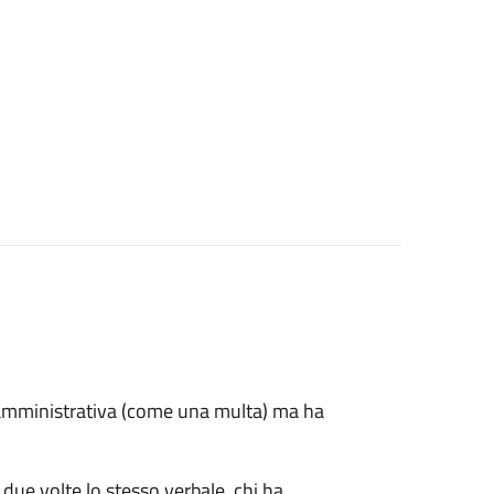
e amministrativa (come una multa) ma ha
 due volte lo stesso verbale, chi ha