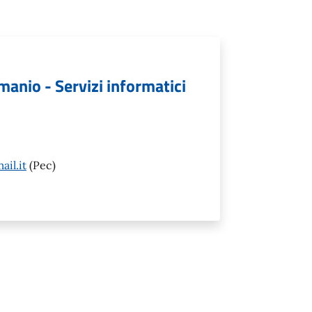
emanio - Servizi informatici
il.it
(Pec)