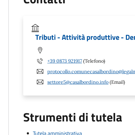
Tributi - Attività produttive - D
+39 0873 921917
(Telefono)
protocollo.comunecasalbordino@legalma
settore5@casalbordino.info
(Email)
Strumenti di tutela
Tutela amministrativa