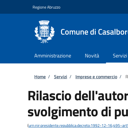
Salta al contenuto principale
Skip to footer content
Regione Abruzzo
Comune di Casalbor
Amministrazione
Novità
Servizi
Briciole di pane
Home
/
Servizi
/
Imprese e commercio
/
R
Rilascio dell'auto
svolgimento di pu
(
urn:nir:presidente.repubblica:decreto:1992-12-16;495~ar