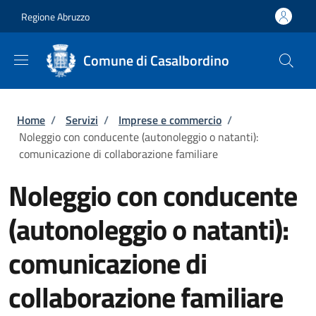
Salta al contenuto principale
Skip to footer content
Regione Abruzzo
Comune di Casalbordino
Briciole di pane
Home
/
Servizi
/
Imprese e commercio
/
Noleggio con conducente (autonoleggio o natanti):
comunicazione di collaborazione familiare
Noleggio con conducente
(autonoleggio o natanti):
comunicazione di
collaborazione familiare