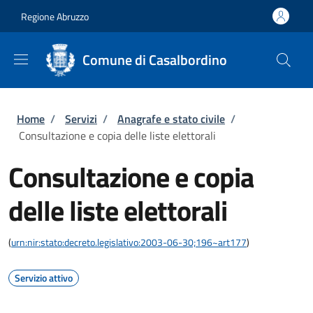
Salta al contenuto principale
Skip to footer content
Regione Abruzzo
Comune di Casalbordino
Briciole di pane
Home
/
Servizi
/
Anagrafe e stato civile
/
Consultazione e copia delle liste elettorali
Consultazione e copia
delle liste elettorali
(
urn:nir:stato:decreto.legislativo:2003-06-30;196~art177
)
Servizio attivo