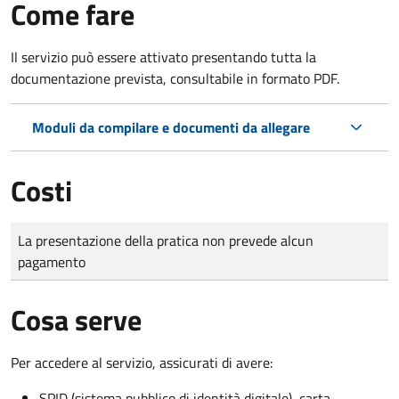
Come fare
Il servizio può essere attivato presentando tutta la
documentazione prevista, consultabile in formato PDF.
Moduli da compilare e documenti da allegare
Costi
Tipo di pagamento
Importo
La presentazione della pratica non prevede alcun
pagamento
Cosa serve
Per accedere al servizio, assicurati di avere:
SPID (sistema pubblico di identità digitale), carta