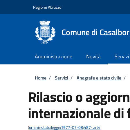
Salta al contenuto principale
Skip to footer content
Regione Abruzzo
Comune di Casalbor
Amministrazione
Novità
Servizi
Briciole di pane
Home
/
Servizi
/
Anagrafe e stato civile
/
Rilascio o aggior
internazionale di 
(
urn:nir:stato:legge:1977-07-08;487~art4
)