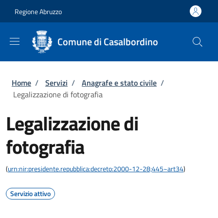
Salta al contenuto principale
Skip to footer content
Regione Abruzzo
Comune di Casalbordino
Briciole di pane
Home
/
Servizi
/
Anagrafe e stato civile
/
Legalizzazione di fotografia
Legalizzazione di
fotografia
(
urn:nir:presidente.repubblica:decreto:2000-12-28;445~art34
)
Servizio attivo