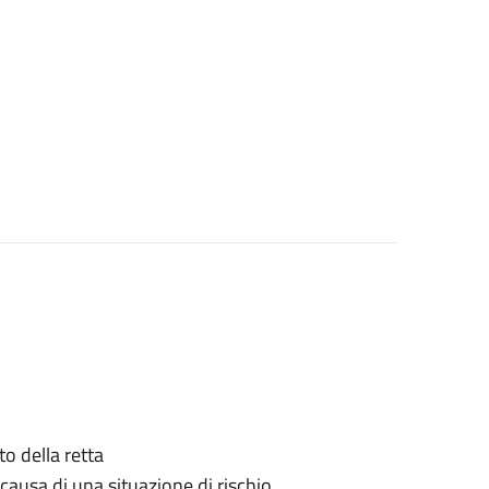
o della retta
causa di una situazione di rischio