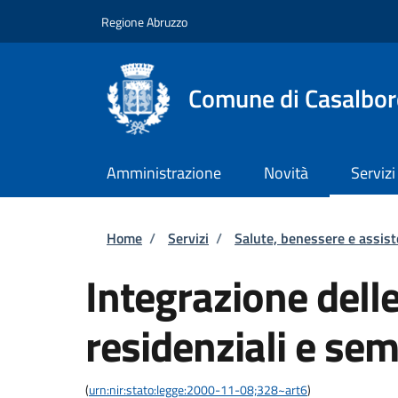
Salta al contenuto principale
Skip to footer content
Regione Abruzzo
Comune di Casalbor
Amministrazione
Novità
Servizi
Briciole di pane
Home
/
Servizi
/
Salute, benessere e assis
Integrazione delle
residenziali e sem
(
urn:nir:stato:legge:2000-11-08;328~art6
)