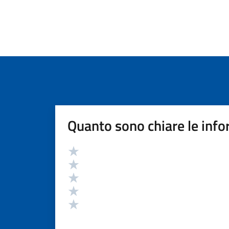
Quanto sono chiare le info
Valutazione
Valuta 5 stelle su 5
Valuta 4 stelle su 5
Valuta 3 stelle su 5
Valuta 2 stelle su 5
Valuta 1 stelle su 5