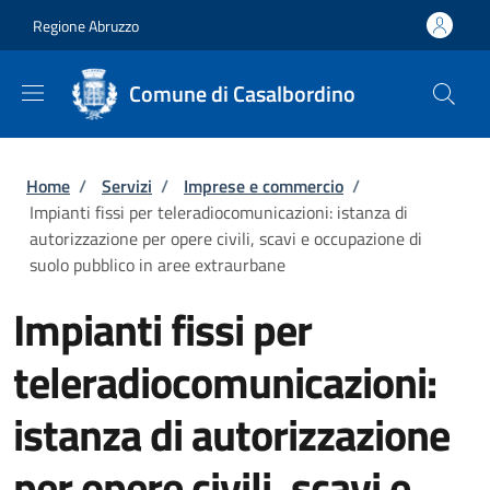
Salta al contenuto principale
Skip to footer content
Regione Abruzzo
Comune di Casalbordino
Briciole di pane
Home
/
Servizi
/
Imprese e commercio
/
Impianti fissi per teleradiocomunicazioni: istanza di
autorizzazione per opere civili, scavi e occupazione di
suolo pubblico in aree extraurbane
Impianti fissi per
teleradiocomunicazioni:
istanza di autorizzazione
per opere civili, scavi e