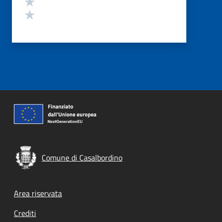
Valuta 2 stelle su 5
Valuta 1 stelle su 5
Comune di Casalbordino
Footer menu
Area riservata
Crediti