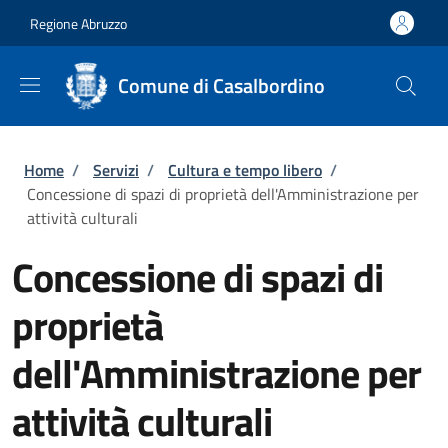
Salta al contenuto principale
Skip to footer content
Regione Abruzzo
Comune di Casalbordino
Briciole di pane
Home
/
Servizi
/
Cultura e tempo libero
/
Concessione di spazi di proprietà dell'Amministrazione per
attività culturali
Concessione di spazi di
proprietà
dell'Amministrazione per
attività culturali