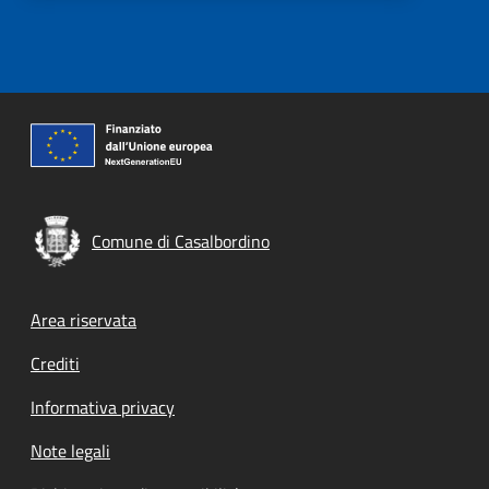
Comune di Casalbordino
Footer menu
Area riservata
Crediti
Informativa privacy
Note legali