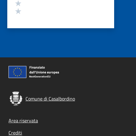
Valuta 2 stelle su 5
Valuta 1 stelle su 5
Comune di Casalbordino
Footer menu
Area riservata
Crediti