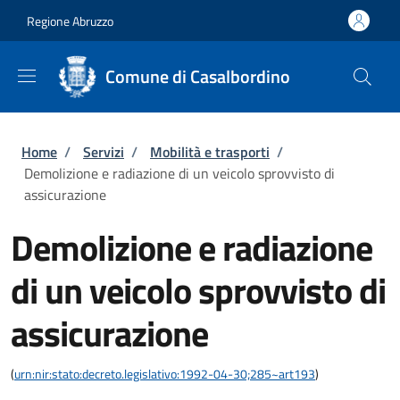
Salta al contenuto principale
Skip to footer content
Regione Abruzzo
Comune di Casalbordino
Briciole di pane
Home
/
Servizi
/
Mobilità e trasporti
/
Demolizione e radiazione di un veicolo sprovvisto di
assicurazione
Demolizione e radiazione
di un veicolo sprovvisto di
assicurazione
(
urn:nir:stato:decreto.legislativo:1992-04-30;285~art193
)