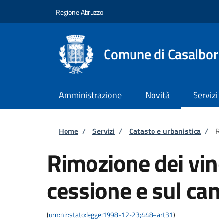
Salta al contenuto principale
Skip to footer content
Regione Abruzzo
Comune di Casalbor
Amministrazione
Novità
Servizi
Briciole di pane
Home
/
Servizi
/
Catasto e urbanistica
/
R
Rimozione dei vinc
cessione e sul ca
(
urn:nir:stato:legge:1998-12-23;448~art31
)