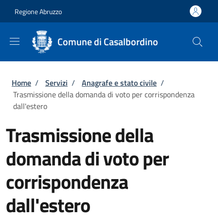
Salta al contenuto principale
Skip to footer content
Regione Abruzzo
Comune di Casalbordino
Briciole di pane
Home
/
Servizi
/
Anagrafe e stato civile
/
Trasmissione della domanda di voto per corrispondenza
dall'estero
Trasmissione della
domanda di voto per
corrispondenza
dall'estero