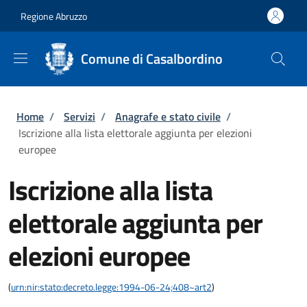
Salta al contenuto principale
Skip to footer content
Regione Abruzzo
Comune di Casalbordino
Briciole di pane
Home
/
Servizi
/
Anagrafe e stato civile
/
Iscrizione alla lista elettorale aggiunta per elezioni
europee
Iscrizione alla lista
elettorale aggiunta per
elezioni europee
(
urn:nir:stato:decreto.legge:1994-06-24;408~art2
)