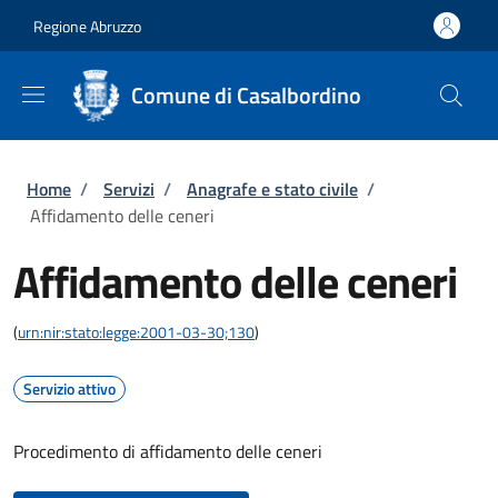
Salta al contenuto principale
Skip to footer content
Regione Abruzzo
Comune di Casalbordino
Briciole di pane
Home
/
Servizi
/
Anagrafe e stato civile
/
Affidamento delle ceneri
Affidamento delle ceneri
(
urn:nir:stato:legge:2001-03-30;130
)
Servizio attivo
Procedimento di affidamento delle ceneri