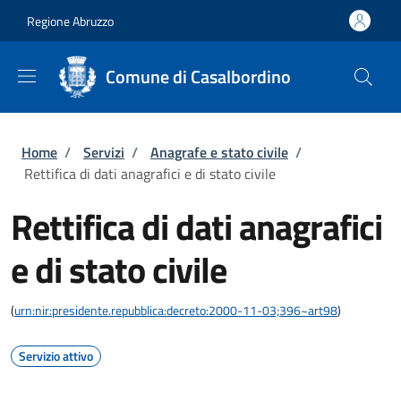
Salta al contenuto principale
Skip to footer content
Regione Abruzzo
Comune di Casalbordino
Briciole di pane
Home
/
Servizi
/
Anagrafe e stato civile
/
Rettifica di dati anagrafici e di stato civile
Rettifica di dati anagrafici
e di stato civile
(
urn:nir:presidente.repubblica:decreto:2000-11-03;396~art98
)
Servizio attivo