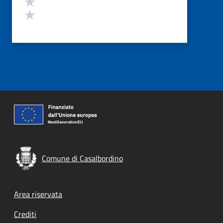
Valuta 2 stelle su 5
Valuta 1 stelle su 5
Comune di Casalbordino
Footer menu
Area riservata
Crediti