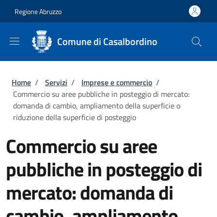
Salta al contenuto principale
Skip to footer content
Regione Abruzzo
Comune di Casalbordino
Briciole di pane
Home
/
Servizi
/
Imprese e commercio
/
Commercio su aree pubbliche in posteggio di mercato:
domanda di cambio, ampliamento della superficie o
riduzione della superficie di posteggio
Commercio su aree
pubbliche in posteggio di
mercato: domanda di
cambio, ampliamento