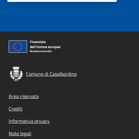
Comune di Casalbordino
Footer menu
Area riservata
Crediti
Informativa privacy
Note legali