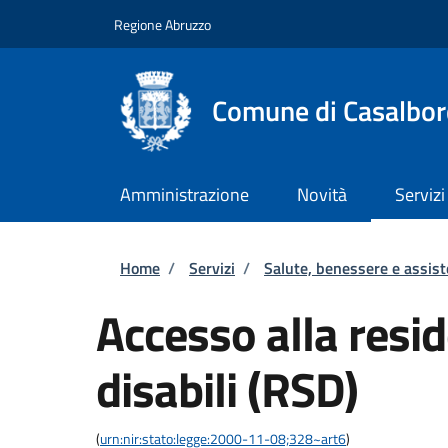
Salta al contenuto principale
Skip to footer content
Regione Abruzzo
Comune di Casalbor
Amministrazione
Novità
Servizi
Briciole di pane
Home
/
Servizi
/
Salute, benessere e assis
Accesso alla resi
disabili (RSD)
(
urn:nir:stato:legge:2000-11-08;328~art6
)