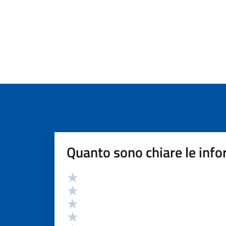
Quanto sono chiare le info
Valutazione
Valuta 5 stelle su 5
Valuta 4 stelle su 5
Valuta 3 stelle su 5
Valuta 2 stelle su 5