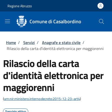
Salta al contenuto principale
Skip to footer content
Regione Abruzzo
Comune di Casalbordino
Briciole di pane
Home
/
Servizi
/
Anagrafe e stato civile
/
Rilascio della carta d'identità elettronica per maggiorenni
Rilascio della carta
d'identità elettronica per
maggiorenni
(
urn:nir:ministero.interno:decreto:2015-12-23~art4
)
Servizio attivo