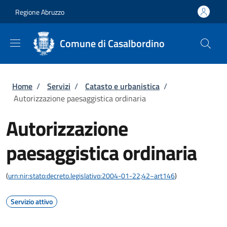
Salta al contenuto principale
Skip to footer content
Regione Abruzzo
Comune di Casalbordino
Briciole di pane
Home
/
Servizi
/
Catasto e urbanistica
/
Autorizzazione paesaggistica ordinaria
Autorizzazione
paesaggistica ordinaria
(
urn:nir:stato:decreto.legislativo:2004-01-22;42~art146
)
Servizio attivo