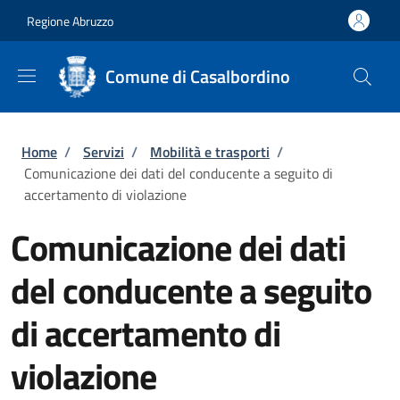
Salta al contenuto principale
Skip to footer content
Regione Abruzzo
Comune di Casalbordino
Briciole di pane
Home
/
Servizi
/
Mobilità e trasporti
/
Comunicazione dei dati del conducente a seguito di
accertamento di violazione
Comunicazione dei dati
del conducente a seguito
di accertamento di
violazione