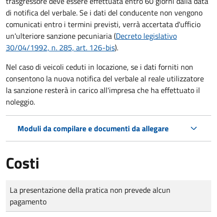
trasgressore deve essere effettuata entro 60 giorni dalla data
di notifica del verbale.
Se i dati del conducente non vengono
comunicati entro i termini previsti, verrà accertata d'ufficio
un'ulteriore sanzione pecuniaria (
Decreto legislativo
30/04/1992, n. 285, art. 126-bis
).
Nel caso di veicoli ceduti in locazione, se i dati forniti non
consentono la nuova notifica del verbale al reale utilizzatore
la sanzione resterà in carico all'impresa che ha effettuato il
noleggio.
Moduli da compilare e documenti da allegare
Costi
Tipo di pagamento
Importo
La presentazione della pratica non prevede alcun
pagamento