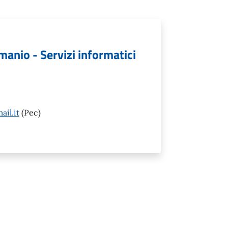
emanio - Servizi informatici
il.it
(Pec)