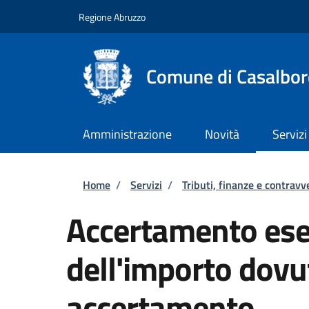
Salta al contenuto principale
Skip to footer content
Regione Abruzzo
Comune di Casalbor
Amministrazione
Novità
Servizi
Briciole di pane
Home
/
Servizi
/
Tributi, finanze e contravv
Accertamento esec
dell'importo dovu
accertamento