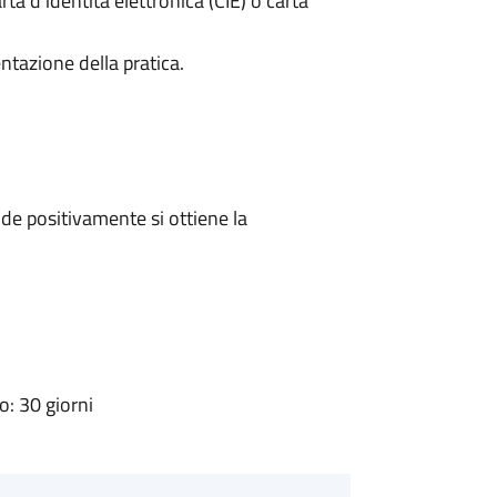
rta d’identità elettronica (CIE) o carta
ntazione della pratica.
e positivamente si ottiene la
: 30 giorni