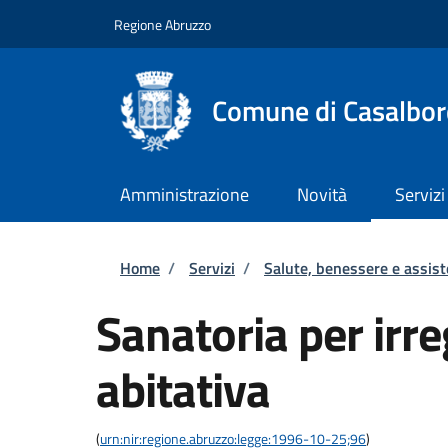
Salta al contenuto principale
Skip to footer content
Regione Abruzzo
Comune di Casalbor
Amministrazione
Novità
Servizi
Briciole di pane
Home
/
Servizi
/
Salute, benessere e assis
Sanatoria per irr
abitativa
(
urn:nir:regione.abruzzo:legge:1996-10-25;96
)