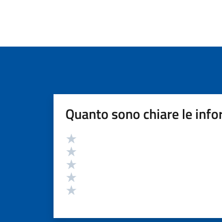
Quanto sono chiare le info
Valutazione
Valuta 5 stelle su 5
Valuta 4 stelle su 5
Valuta 3 stelle su 5
Valuta 2 stelle su 5
Valuta 1 stelle su 5