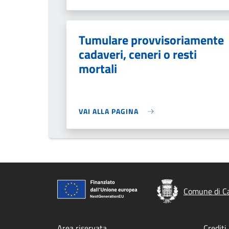
Tumulare provvisoriamente
cadaveri, ceneri o resti
mortali
VAI ALLA PAGINA
Comune di Ca
Area riservata
Crediti