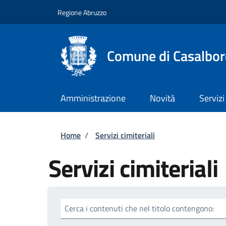
Salta al contenuto principale
Skip to footer content
Regione Abruzzo
Comune di Casalbor
Amministrazione
Novità
Servizi
Briciole di pane
Home
/
Servizi cimiteriali
Servizi cimiteriali
Cerca i contenuti che nel titolo contengono: