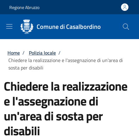
Salta al contenuto principale
Skip to footer content
Regione Abruzzo
Comune di Casalbordino
Briciole di pane
Home
/
Polizia locale
/
Chiedere la realizzazione e l'assegnazione di un'area di
sosta per disabili
Chiedere la realizzazione
e l'assegnazione di
un'area di sosta per
disabili