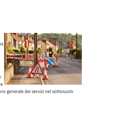
ia
e
re
ano generale dei servizi nel sottosuolo