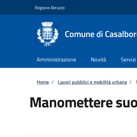
Salta al contenuto principale
Skip to footer content
Regione Abruzzo
Comune di Casalbor
Amministrazione
Novità
Servizi
Briciole di pane
Home
/
Lavori pubblici e mobilità urbana
/
Manomettere suol