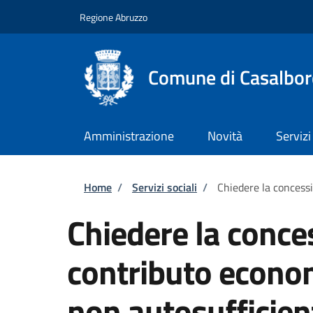
Salta al contenuto principale
Skip to footer content
Regione Abruzzo
Comune di Casalbor
Amministrazione
Novità
Servizi
Briciole di pane
Home
/
Servizi sociali
/
Chiedere la concess
Chiedere la conce
contributo econom
non autosufficien