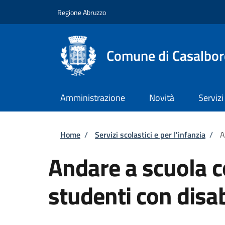
Salta al contenuto principale
Skip to footer content
Regione Abruzzo
Comune di Casalbor
Amministrazione
Novità
Servizi
Briciole di pane
Home
/
Servizi scolastici e per l'infanzia
/
A
Andare a scuola c
studenti con disab