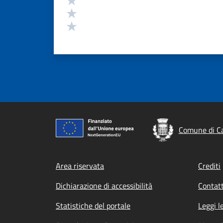
Valuta 2 stelle su 5
Valuta 1 stelle su 5
Comune di Ca
Footer menu
Area riservata
Crediti
Dichiarazione di accessibilità
Contatt
Statistiche del portale
Leggi l