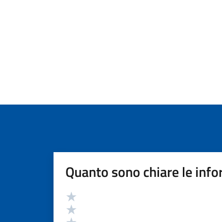
Quanto sono chiare le info
Valutazione
Valuta 5 stelle su 5
Valuta 4 stelle su 5
Valuta 3 stelle su 5