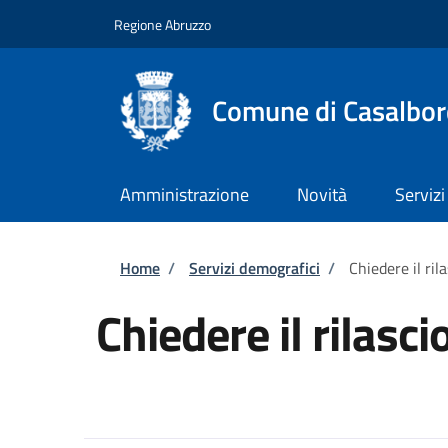
Salta al contenuto principale
Skip to footer content
Regione Abruzzo
Comune di Casalbor
Amministrazione
Novità
Servizi
Briciole di pane
Home
/
Servizi demografici
/
Chiedere il ril
Chiedere il rilasc