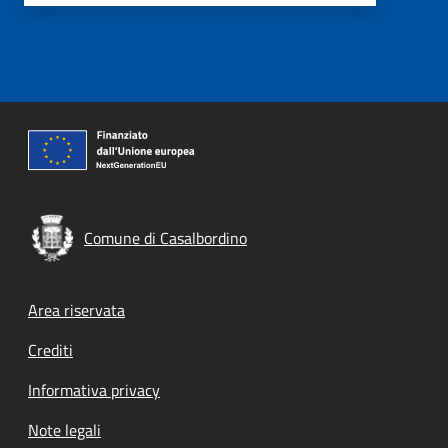
Comune di Casalbordino
Footer menu
Area riservata
Crediti
Informativa privacy
Note legali