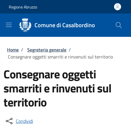
Salta al contenuto principale
Skip to footer content
Regione Abruzzo
Comune di Casalbordino
Briciole di pane
Home
/
Segreteria generale
/
Consegnare oggetti smarriti e rinvenuti sul territorio
Consegnare oggetti
smarriti e rinvenuti sul
territorio
Condividi