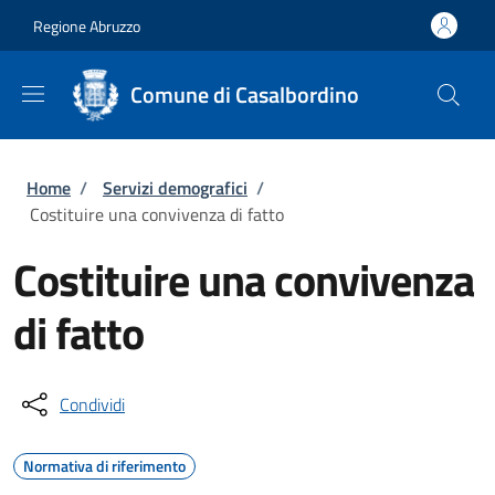
Salta al contenuto principale
Skip to footer content
Regione Abruzzo
Comune di Casalbordino
Briciole di pane
Home
/
Servizi demografici
/
Costituire una convivenza di fatto
Costituire una convivenza
di fatto
Condividi
Normativa di riferimento