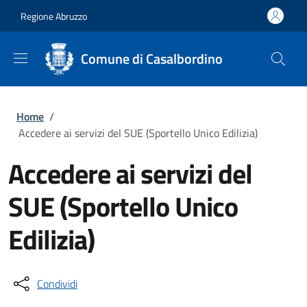
Salta al contenuto principale
Skip to footer content
Regione Abruzzo
Comune di Casalbordino
Briciole di pane
Home
/
Accedere ai servizi del SUE (Sportello Unico Edilizia)
Accedere ai servizi del
SUE (Sportello Unico
Edilizia)
Condividi